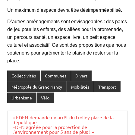
Un maximum d’espace devra être désimperméabilisé.
D’autres aménagements sont envisageables : des parcs
de jeu pour les enfants, des allées pour la promenade,
un parcours santé, un espace livre, un petit espace
culturel et associatif. Ce sont des propositions que nous
soutenons pour agrémenter le plaisir de rester sur la
place.
Collectivités
Communes
Divers
Métropole du Grand Nancy
Mobilités
Transport
Urbanisme
Vélo
Navigation
« EDEN demande un arrêt du trolley place de la
de
République
l’article
EDEN agréée pour la protection de
l’environnement pour 5 ans de plus ! »