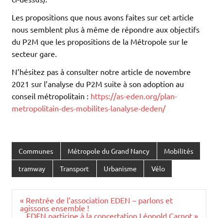
Les propositions que nous avons faites sur cet article
nous semblent plus à même de répondre aux objectifs
du P2M que les propositions de la Métropole sur le
secteur gare.
N’hésitez pas à consulter notre article de novembre
2021 sur l’analyse du P2M suite à son adoption au
conseil métropolitain :
https://as-eden.org/plan-
metropolitain-des-mobilites-lanalyse-deden/
Communes
Métropole du Grand Nancy
Mobilités
tramway
Transport
Urbanisme
Vélo
Navigation
« Rentrée de l’association EDEN – parlons et
de
agissons ensemble !
l’article
EDEN participe à la concertation Léopold Carnot »