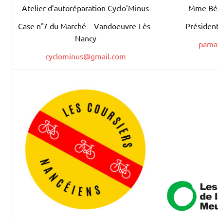
Mme Béa
Atelier d’autoréparation Cyclo’Minus
Présiden
Case n°7 du Marché – Vandoeuvre-Lès-
Nancy
pama
cyclominus@gmail.com