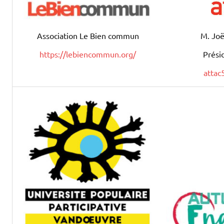
Association Le Bien commun
M. Jo
https://lebiencommun.org/
Prési
attac