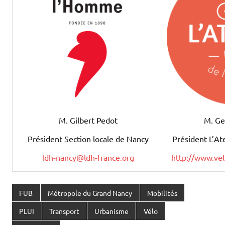
M. Ge
M. Gilbert Pedot
Président L’Ate
Président Section locale de Nancy
http://www.vel
ldh-nancy@ldh-france.org
FUB
Métropole du Grand Nancy
Mobilités
PLUI
Transport
Urbanisme
Vélo