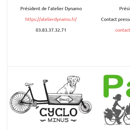
Prés
Président de l’atelier Dynamo
Contact pres
https://atelierdynamo.fr/
contac
03.83.37.32.71