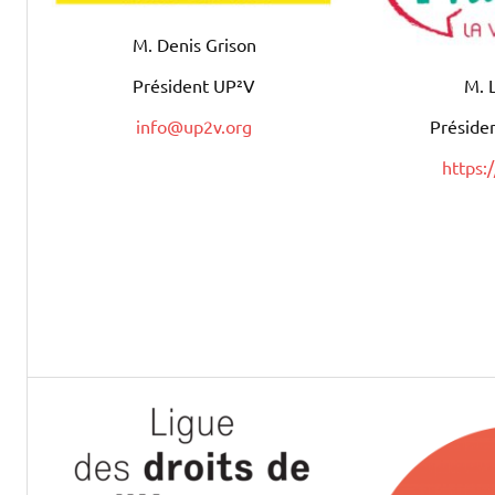
M. Denis Grison
Président UP²V
M. L
info@up2v.org
Préside
https: