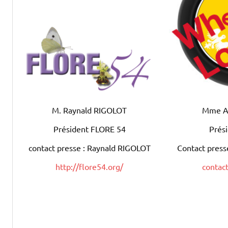
M. Raynald RIGOLOT
Mme A
Président FLORE 54
Prés
contact presse : Raynald RIGOLOT
Contact pres
http://flore54.org/
contac