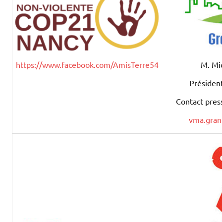
M. Mi
https://www.facebook.com/AmisTerre54
Présiden
Contact press
vma.gran