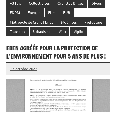
A31bis
Collectivités
Cyclistes Brillez
Divers
EDPM
Energie
Film
FUB
Métropole du Grand Nancy
Mobilités
Préfecture
Transport
Urbanisme
Vélo
Vigilo
EDEN AGRÉÉE POUR LA PROTECTION DE
L’ENVIRONNEMENT POUR 5 ANS DE PLUS !
27 octobre 2023