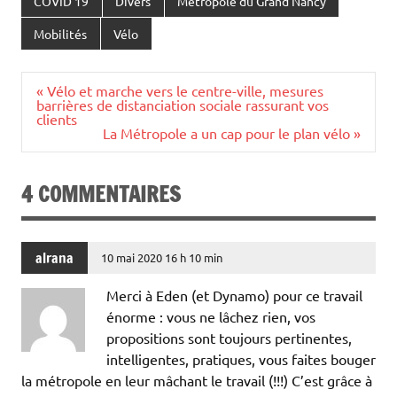
COVID 19
Divers
Métropole du Grand Nancy
Mobilités
Vélo
Navigation
« Vélo et marche vers le centre-ville, mesures
de
barrières de distanciation sociale rassurant vos
l’article
clients
La Métropole a un cap pour le plan vélo »
4 COMMENTAIRES
alrana
10 mai 2020 16 h 10 min
Merci à Eden (et Dynamo) pour ce travail
énorme : vous ne lâchez rien, vos
propositions sont toujours pertinentes,
intelligentes, pratiques, vous faites bouger
la métropole en leur mâchant le travail (!!!) C’est grâce à