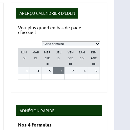
APERÇU CALENDRIER D'EDEN
Voir plus grand en bas de page
d'accueil
Sélection
de
la
LUN
MAR
MER
JEU
VEN
SAM
DIM
semaine
DI
DI
CRE
DI
DRE
EDI
ANC
DI
DI
HE
3
4
5
6
7
8
9
ADHÉSION RAPIDE
Nos 4 formules