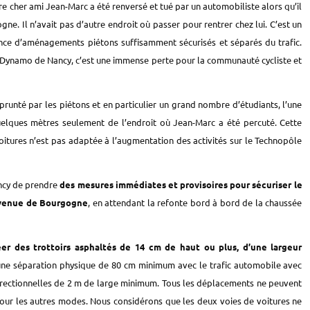
re cher ami Jean-Marc a été renversé et tué par un automobiliste alors qu’il
gne. Il n’avait pas d’autre endroit où passer pour rentrer chez lui. C’est un
sence d’aménagements piétons suffisamment sécurisés et séparés du trafic.
r Dynamo de Nancy, c’est une immense perte pour la communauté cycliste et
runté par les piétons et en particulier un grand nombre d’étudiants, l’une
elques mètres seulement de l’endroit où Jean-Marc a été percuté. Cette
itures n’est pas adaptée à l’augmentation des activités sur le Technopôle
ncy
de prendre
des mesures immédiates et provisoires pour
sécuriser le
avenue de Bourgogne
, en attendant la refonte bord à bord de la chaussée
er des trottoirs asphaltés de
14
cm de haut ou plus, d’une largeur
ne séparation physique de 80 cm minimum avec le trafic automobile
avec
irectionnelles de 2 m de large minimum. Tous les déplacements ne peuvent
 pour les autres modes.
Nous considérons que l
es deux voies de voitures ne