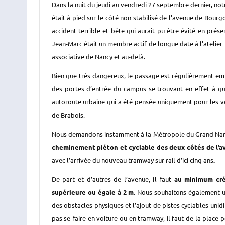
Dans la nuit du jeudi au vendredi 27 septembre dernier, not
était à pied sur le côté non stabilisé de l’avenue de Bourgo
accident terrible et bête qui aurait pu être évité en pré
Jean-Marc était un membre actif de longue date à l’atelie
associative de Nancy et au-delà.
Bien que très dangereux, le passage est régulièrement emp
des portes d’entrée du campus se trouvant en effet à qu
autoroute urbaine qui a été pensée uniquement pour les vo
de Brabois.
Nous demandons
instamment
à la Métropole
du Grand Na
cheminement piéton et cyclable des deux côtés de l’
avec l’arrivée du nouveau tramway
sur rail d’ici cinq ans
.
De part et d’autres de l’avenue, i
l faut
au minimum cré
supérieure
ou égale
à
2
m
.
Nous
souhaitons également
u
des
obstacles physiques
et
l’ajout de
pistes cyclables unid
pas se faire en voiture ou en tramway, il faut de la place