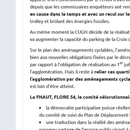
depuis que les commissaires enquêteurs ont rend
en cause dans le temps et avec un recul sur l
trolley et brûlant des énergies fossiles.
Au même moment la CUGN décide de la réalisati
va augmenter la capacité du parking de la Croix
Sur le plan des aménagements cyclables, l’amén
bien aux nouvelles obligations fixées par le décr
er
par rapport à l’obligation de réalisation au 1
jui
l’agglomération. Mais il reste à
relier ces quarti
l’agglomération par des aménagements cyclab
est loin d’être atteint.
La FNAUT, FLORE 54, le comité vélorutionna
la démocratie participative puisse réell
du comité de suivi du Plan de Déplacement 
une traduction dans la réalité des aména
nouveau partage de l’espace public visant à u