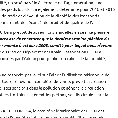
ité, un schéma vélo à l’échelle de l’agglomération, une
 des poids lourds. Il a également déterminé pour 2010 et 2015
 de trafic et d’évolution de la clientèle des transports
ionnement, de sécurité, de bruit et de qualité de l’air.
Urbain prévoit deux réunions annuelles en séance plénière
Force est de constater que la dernière réunion plénière du
 remonte à octobre 2008, comité pour lequel nous n’avons
re du Plan de Déplacement Urbain, l’association EDEN a
oposées par l’Aduan pour publier un cahier de la mobilité,
»
ne respecte pas la loi sur l’air et l’utilisation rationnelle de
toute rénovation complète de voirie, prévoit la création
istes sont pris dans la pollution et gênent la circulation
es trottoirs et gênent les piétons, soit ils circulent sur la
 FNAUT, FLORE 54, le comité vélorutionnaire et EDEN ont
ors de l’enquête d’utilité publique, semble être suspendu