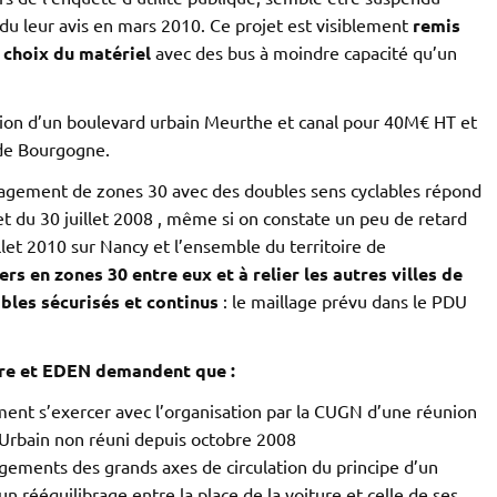
u leur avis en mars 2010. Ce projet est visiblement
remis
e choix du matériel
avec des bus à moindre capacité qu’un
on d’un boulevard urbain Meurthe et canal pour 40M€ HT et
 de Bourgogne.
agement de zones 30 avec des doubles sens cyclables répond
et du 30 juillet 2008 , même si on constate un peu de retard
llet 2010 sur Nancy et l’ensemble du territoire de
ers en zones 30 entre eux et à relier les autres villes de
les sécurisés et continus
: le maillage prévu dans le PDU
ire et EDEN demandent que :
ement s’exercer avec l’organisation par la CUGN d’une réunion
Urbain non réuni depuis octobre 2008
gements des grands axes de circulation du principe d’un
n rééquilibrage entre la place de la voiture et celle de ses