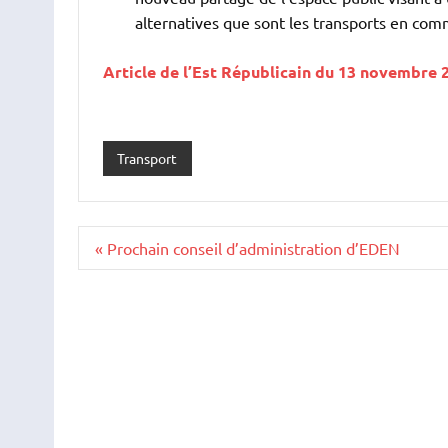
alternatives que sont les transports en commu
Article de l’Est Républicain du 13 novembre 
Transport
Navigation
« Prochain conseil d’administration d’EDEN
de
l’article