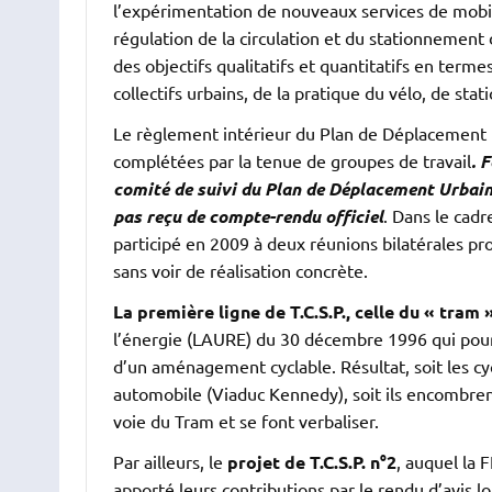
l’expérimentation de nouveaux services de mobil
régulation de la circulation et du stationnement
des objectifs qualitatifs et quantitatifs en termes
collectifs urbains, de la pratique du vélo, de stat
Le règlement intérieur du Plan de Déplacement 
complétées par la tenue de groupes de travail
. 
comité de suivi du Plan de Déplacement Urbain
pas reçu de compte-rendu officiel
. Dans le cad
participé en 2009 à deux réunions bilatérales pr
sans voir de réalisation concrète.
La première ligne de T.C.S.P., celle du « tram 
l’énergie (LAURE) du 30 décembre 1996 qui pour 
d’un aménagement cyclable. Résultat, soit les cycl
automobile (Viaduc Kennedy), soit ils encombrent l
voie du Tram et se font verbaliser.
Par ailleurs, le
projet de T.C.S.P. n°2
, auquel la
apporté leurs contributions par le rendu d’avis l