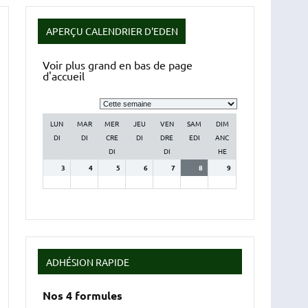
APERÇU CALENDRIER D'EDEN
Voir plus grand en bas de page
d'accueil
Sélection
de
la
LUN
MAR
MER
JEU
VEN
SAM
DIM
semaine
DI
DI
CRE
DI
DRE
EDI
ANC
DI
DI
HE
3
4
5
6
7
8
9
ADHÉSION RAPIDE
Nos 4 formules