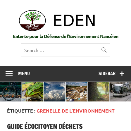
Skip
to
EDE
content
Entente pour la Défense de l'Environnement Nancéien
MENU
SIDEBAR
ÉTIQUETTE :
GRENELLE DE L’ENVIRONNEMENT
GUIDE ÉCOCITOYEN DÉCHETS