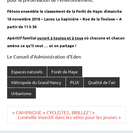
Fêtons ensemble le classement de la Forêt de Haye: dimanche
18 novembre 2018 – Laxou La Sapinière – Rue de la Toulose – A
partir de 11 h 30
Apéritif familial
ouvert à toutes et à tous
où chacune
et chacun
amène ce qu’il veut … et on partage !
Le Conseil d’Administration d’Eden
Espaces naturels
Forêt de Haye
Métropole du Grand Nancy
PLUI
Qualité de l'air
Urbanisme
Navigation
« CAMPAGNE « CYCLISTES, BRILLEZ ! »
de
Lunéville investit dans les vélos pour les jeunes »
l’article