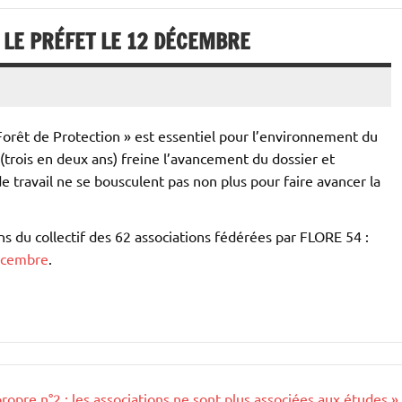
 LE PRÉFET LE 12 DÉCEMBRE
Forêt de Protection » est essentiel pour l’environnement du
(trois en deux ans) freine l’avancement du dossier et
de travail ne se bousculent pas non plus pour faire avancer la
ns du collectif des 62 associations fédérées par FLORE 54 :
décembre
.
opre n°2 : les associations ne sont plus associées aux études »