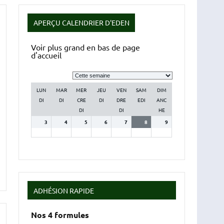
APERÇU CALENDRIER D'EDEN
Voir plus grand en bas de page
d'accueil
Sélection
de
la
LUN
MAR
MER
JEU
VEN
SAM
DIM
semaine
DI
DI
CRE
DI
DRE
EDI
ANC
DI
DI
HE
3
4
5
6
7
8
9
ADHÉSION RAPIDE
Nos 4 formules