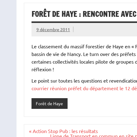
FORÊT DE HAYE : RENCONTRE AVEC
9 décembre 2011
Le classement du massif forestier de Haye en « 
bassin de vie de Nancy. Le turn over des préfets 
certaines collectivités locales pilote de groupes 
réflexion !
Le point sur toutes les questions et revendicatio
courrier réunion préfet du département le 12 
Forêt de Haye
Navigation
« Action Stop Pub : les résultats
de
Ligne de Transport en commun en site pr